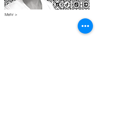
Mehr >
2. Sept. 2025
Regeln als Grundlage für
kreative Social-Media-Videos
Neues Seminar von Marcel Wehn ab
3. September in Düsseldorf