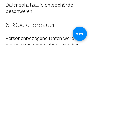
Datenschutzaufsichtsbehörde
beschweren.
8. Speicherdauer
Personenbezogene Daten werden
nur solange gespeichert, wie dies
zur Zweckerfüllung erforderlich ist
oder gesetzliche
Aufbewahrungsfristen bestehen.
9. Datensicherheit
Wir setzen technische und
organisatorische Maßnahmen ein,
um Ihre Daten gegen Verlust,
Manipulation oder unbefugten
Zugriff zu schützen.