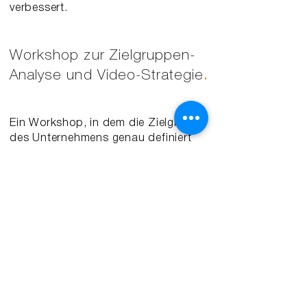
verbessert.
Workshop zur Zielgruppen-
Analyse und Video-Strategie
.
Ein Workshop, in dem die Zielgruppe
des Unternehmens genau definiert
und die passenden Videoformate
ausgewählt werden, die die
Unternehmensziele unterstützen.
Konzeption von
Videoformaten & Serien
.
Entwicklung von Konzepten für
einzelne Videos oder Serien, die