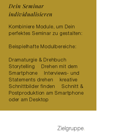
Dein Seminar
individualisieren
Kombiniere Module, um Dein
perfektes Seminar zu gestalten:
Beispielhafte Modulbereiche:
Dramaturgie & Drehbuch
//
Storytelling
//
Drehen mit dem
Smartphone
//
Interviews- und
Statements drehen
//
kreative
Schnittbilder finden
//
Schnitt &
Postproduktion am Smartphone
oder am Desktop
Zielgruppe
.