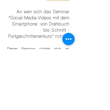
An wen sich das Seminar
"Social-Media-Videos mit dem
Smartphone: von Drehbuch
bis Schnitt -
Fortgeschrittenen­kurs" richtet:
Dieses Seminar richtet sich an
Fachleute aus den Bereichen
Kommunikation, PR, Presse und
Marketing, die bereits regelmäßig
Videoclips für Social Media mit dem
Smartphone planen, drehen und
schneiden und ihren Workflow von
der Idee bis zum fertigen Film
professionalisieren möchten.
Kenntnisse, wie professionelle Videos
mit dem Smartphone erstellt werden
sowie Erfahrungen im Einsatz von
Smartphone-Technik (Mikrofon,
Filmlicht, Gimbal etc.) werden