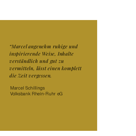
>
“Marcel angenehm ruhige und
inspirierende Weise, Inhalte
verständlich und gut zu
vermitteln, lässt einen komplett
die Zeit vergessen.
Marcel Schillings
Volksbank Rhein-Ruhr eG