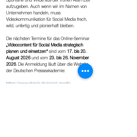
Spontane und Wilde aus der frühen Atari-Zeit 
aufzugeben. Auch wenn wir im Namen von 
Unternehmen handeln, muss 
Videokommunikation für Social Media frech, 
wild, unfertig und pionierhaft bleiben.
Die nächsten Termine für das Online-Seminar 
„Videocontent für Social Media strategisch 
planen und einsetzen“ 
sind vom 
17. bis 20. 
August 2026
 und vom 
23. bis 26. November 
2026
. Die Anmeldung läuft über die Website 
der Deutschen Presseakademie:
https://www.depak.de/social-media-
weiterbildung/online-seminar-social-media-
videos-134300/
Ein bisschen Atari-Feeling darf und muss 
natürlich auch bleiben: die Freiheit, 
auszuprobieren und durch das Unfertige auf 
neue Ideen zu kommen. Weiterhin ist es 
einer meiner Lieblingssprüche: „If too perfect, 