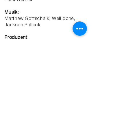
Peter Rösner
Musik:
Matthew Gottschalk; Well done,
Jackson Pollock
Produzent:​
Markus Simon
Produktion:
Simon & Schlosser Filmproduktion
>
Presse
.